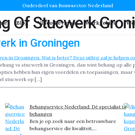
Onderdeel van Bouwsector Nederland
ng Of Stucwerk Gron
me
Blog
Video Reviews
Werkgebied
We
erk in Groningen
sbehang vs stucwerk in Groningen, dan wint behang op alle p
ties hebben hun eigen voordelen en toepassingen, maar we
eel stucwerk op […]
Behangservice Nederland: Dé specialist in
behangen
Ben je op zoek naar een betrouwbare
behangservice die kwaliteit,...