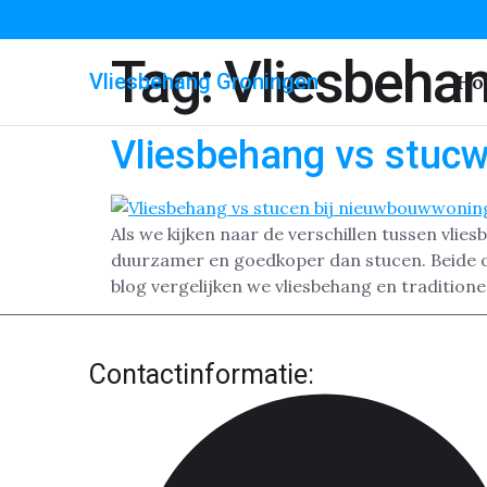
Tag:
Vliesbeha
Vliesbehang Groningen
Ho
Vliesbehang vs stucw
Als we kijken naar de verschillen tussen vlie
duurzamer en goedkoper dan stucen. Beide op
blog vergelijken we vliesbehang en tradition
Contactinformatie: