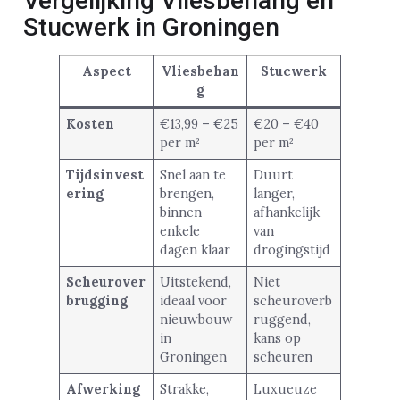
Vergelijking Vliesbehang en
Stucwerk in Groningen
Aspect
Vliesbehan
Stucwerk
g
Kosten
€13,99 – €25
€20 – €40
per m²
per m²
Tijdsinvest
Snel aan te
Duurt
ering
brengen,
langer,
binnen
afhankelijk
enkele
van
dagen klaar
drogingstijd
Scheurover
Uitstekend,
Niet
brugging
ideaal voor
scheuroverb
nieuwbouw
ruggend,
in
kans op
Groningen
scheuren
Afwerking
Strakke,
Luxueuze