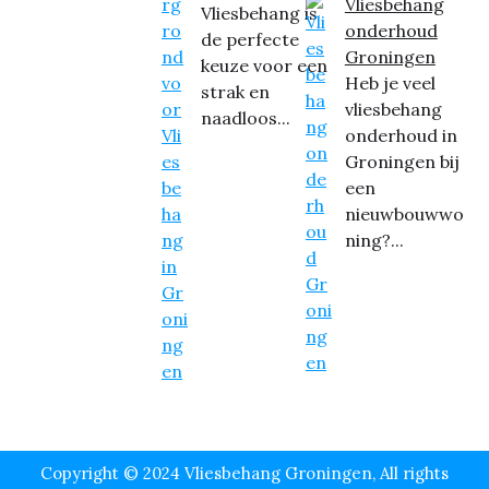
Vliesbehang
Vliesbehang is
onderhoud
de perfecte
Groningen
keuze voor een
Heb je veel
strak en
vliesbehang
naadloos...
onderhoud in
Groningen bij
een
nieuwbouwwo
ning?...
Copyright © 2024 Vliesbehang Groningen, All rights