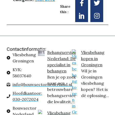
Share
this :
Contactinformatie:
Behangservice
Vliesbehang
Vliesbehang
Nederland: Dé
kopen in
Groningen
specialist in
Groningen
KVK:
behangen
Wil je in
58037640
Ben je op zoek
Groningen
naar een
vliesbehang
info@bouwsectornederland.nl
betrouwbare
kopen? Het is
Hoofdkantoor:
behangservice
dé oplossing...
030-2072024
die kwaliteit,...
Bouwsector
Vliesbehang
Nederland