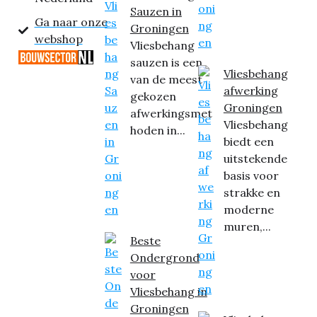
Sauzen in
Ga naar onze
Groningen
webshop
Vliesbehang
sauzen is een
Vliesbehang
van de meest
afwerking
gekozen
Groningen
afwerkingsmet
Vliesbehang
hoden in...
biedt een
uitstekende
basis voor
strakke en
moderne
muren,...
Beste
Ondergrond
voor
Vliesbehang in
Groningen