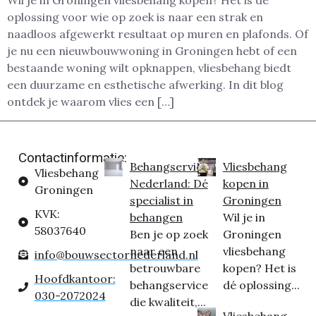
Wil je in Groningen vliesbehang kopen? Het is dé
oplossing voor wie op zoek is naar een strak en
naadloos afgewerkt resultaat op muren en plafonds. Of
je nu een nieuwbouwwoning in Groningen hebt of een
bestaande woning wilt opknappen, vliesbehang biedt
een duurzame en esthetische afwerking. In dit blog
ontdek je waarom vlies een […]
Contactinformatie:
Behangservice
Vliesbehang
Vliesbehang
Nederland: Dé
kopen in
Groningen
specialist in
Groningen
KVK:
behangen
Wil je in
58037640
Ben je op zoek
Groningen
naar een
vliesbehang
info@bouwsectornederland.nl
betrouwbare
kopen? Het is
Hoofdkantoor:
behangservice
dé oplossing...
030-2072024
die kwaliteit,...
Vliesbehang