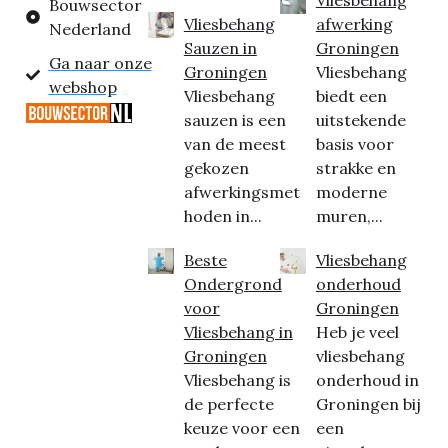
Bouwsector
Vliesbehang
afwerking
Nederland
Sauzen in
Groningen
Ga naar onze
Groningen
Vliesbehang
webshop
Vliesbehang
biedt een
sauzen is een
uitstekende
van de meest
basis voor
gekozen
strakke en
afwerkingsmet
moderne
hoden in...
muren,...
Beste
Vliesbehang
Ondergrond
onderhoud
voor
Groningen
Vliesbehang in
Heb je veel
Groningen
vliesbehang
Vliesbehang is
onderhoud in
de perfecte
Groningen bij
keuze voor een
een