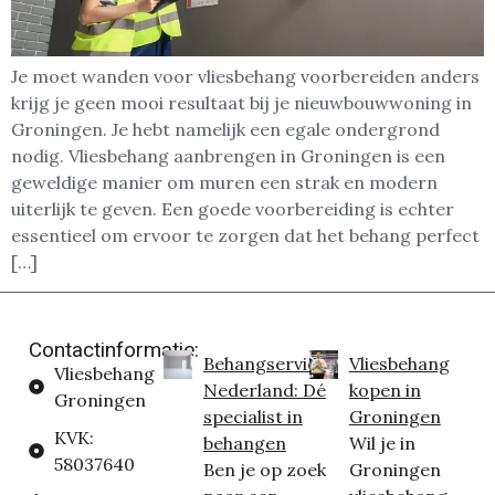
Je moet wanden voor vliesbehang voorbereiden anders
krijg je geen mooi resultaat bij je nieuwbouwwoning in
Groningen. Je hebt namelijk een egale ondergrond
nodig. Vliesbehang aanbrengen in Groningen is een
geweldige manier om muren een strak en modern
uiterlijk te geven. Een goede voorbereiding is echter
essentieel om ervoor te zorgen dat het behang perfect
[…]
Contactinformatie:
Behangservice
Vliesbehang
Vliesbehang
Nederland: Dé
kopen in
Groningen
specialist in
Groningen
KVK:
behangen
Wil je in
58037640
Ben je op zoek
Groningen