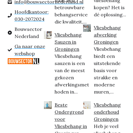
naar een
vliesbehang
info@bouwsectornederland.nl
betrouwbare
kopen? Het is
Hoofdkantoor:
behangservice
dé oplossing...
030-2072024
die kwaliteit,...
Vliesbehang
Bouwsector
Vliesbehang
afwerking
Nederland
Sauzen in
Groningen
Ga naar onze
Groningen
Vliesbehang
webshop
Vliesbehang
biedt een
sauzen is een
uitstekende
van de meest
basis voor
gekozen
strakke en
afwerkingsmet
moderne
hoden in...
muren,...
Beste
Vliesbehang
Ondergrond
onderhoud
voor
Groningen
Vliesbehang in
Heb je veel