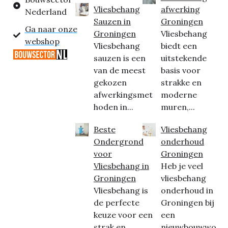
Vliesbehang
afwerking
Nederland
Sauzen in
Groningen
Ga naar onze
Groningen
Vliesbehang
webshop
Vliesbehang
biedt een
sauzen is een
uitstekende
van de meest
basis voor
gekozen
strakke en
afwerkingsmet
moderne
hoden in...
muren,...
Beste
Vliesbehang
Ondergrond
onderhoud
voor
Groningen
Vliesbehang in
Heb je veel
Groningen
vliesbehang
Vliesbehang is
onderhoud in
de perfecte
Groningen bij
keuze voor een
een
strak en
nieuwbouwwo