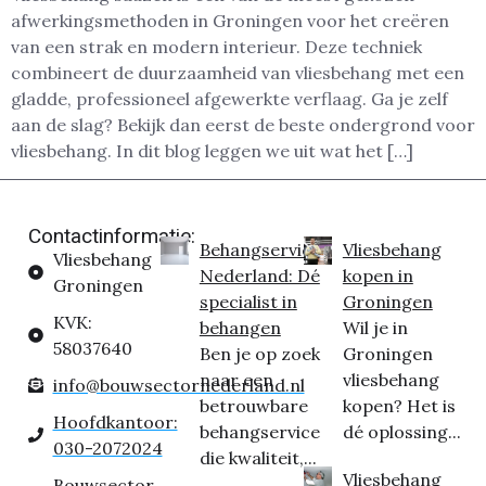
afwerkingsmethoden in Groningen voor het creëren
van een strak en modern interieur. Deze techniek
combineert de duurzaamheid van vliesbehang met een
gladde, professioneel afgewerkte verflaag. Ga je zelf
aan de slag? Bekijk dan eerst de beste ondergrond voor
vliesbehang. In dit blog leggen we uit wat het […]
Contactinformatie:
Behangservice
Vliesbehang
Vliesbehang
Nederland: Dé
kopen in
Groningen
specialist in
Groningen
KVK:
behangen
Wil je in
58037640
Ben je op zoek
Groningen
naar een
vliesbehang
info@bouwsectornederland.nl
betrouwbare
kopen? Het is
Hoofdkantoor:
behangservice
dé oplossing...
030-2072024
die kwaliteit,...
Vliesbehang
Bouwsector