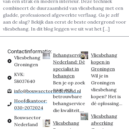
van een strak en modern interieur. Deze techniek
combineert de duurzaamheid van vliesbehang met een
gladde, professioneel afgewerkte verflaag. Ga je zelf
aan de slag? Bekijk dan eerst de beste ondergrond voor
vliesbehang. In dit blog leggen we uit wat het […]
Contactinformatie:
Behangservice
Vliesbehang
Vliesbehang
Nederland: Dé
kopen in
Groningen
specialist in
Groningen
KVK:
behangen
Wil je in
58037640
Ben je op zoek
Groningen
naar een
vliesbehang
info@bouwsectornederland.nl
betrouwbare
kopen? Het is
Hoofdkantoor:
behangservice
dé oplossing...
030-2072024
die kwaliteit,...
Vliesbehang
Bouwsector
Vliesbehang
afwerking
Nederland