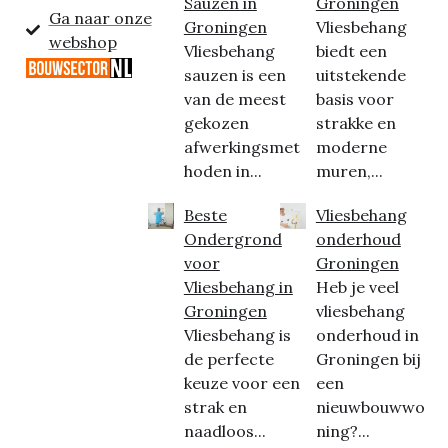
Sauzen in
Groningen
Ga naar onze
Groningen
Vliesbehang
webshop
Vliesbehang
biedt een
sauzen is een
uitstekende
van de meest
basis voor
gekozen
strakke en
afwerkingsmet
moderne
hoden in...
muren,...
Beste
Vliesbehang
Ondergrond
onderhoud
voor
Groningen
Vliesbehang in
Heb je veel
Groningen
vliesbehang
Vliesbehang is
onderhoud in
de perfecte
Groningen bij
keuze voor een
een
strak en
nieuwbouwwo
naadloos...
ning?...